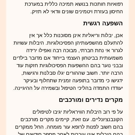
רפואיות חותכות בנושא תמיכה כללית במערכת
החיסון בעזרת ויטמינים שונים וודאי לא תזיק.
השפעה רגשית
אכן, יבלות וריאליות אינן מסוכנות כלל אך אין
להתעלם מהשפעותיהן הפסיכולוגיות. היבלות עשויות
לגרור אי נחת חברתי, מבוכה רבה ואפילו ירידה
משמעותית בביטחון העצמי בייחוד אם מדובר בילדים
ובבני נוער בהם ההשפעות הפסיכולוגיות חזקות עוד
הרבה יותר. חשוב שההורים יגלו סבלנות ורגישות,
ידגישו כי מדובר בתופעה זמנית שתחלוף ובעיקר
יעודדו התמדה בהליכי הטיפול ובשמירה על ההיגיינה.
מקרים נדירים ומורכבים
על פי רוב היבלות הוויראליות יגיבו לטיפולים
הקונבנציונליים. עם זאת, קיימים מקרים מורכבים
בהם חשוב לפנות לרופא עור מומחה. החל ממקרים
בהם היבלות אינן עוברות לאחר מספר חודשים של