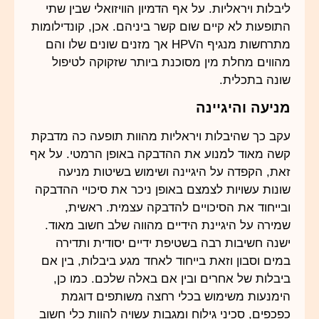
ליבלות ויראליות. על אף הדמיון הוויזואלי שבין שתי
התופעות לא קיים שום קשר ביניהם. אכן, קונדילומות
מתרחשות מנגיף הHPV אך מזנים שונים שלו והם
מהווים מחלת מין מסוכנת ביותר שזקוקה לטיפול
שונה בתכלית.
מניעה והיגיינה
עקב כך שהיבלות ויראליות מהוות תופעה כה מדבקת
קשה מאוד למנוע את ההדבקה באופן הרמטי. על אף
זאת, הקפדה על היגיינה ושימוש בשיטות מניעה
שונות עשויות לצמצם באופן ניכר את סיכויי ההדבקה
ובייחוד את הסיכויים להדבקה עצמית. ראשית,
שמירה על היגיינת הידיים מהווה שלב חשוב מאוד.
ישנה חשיבות רבה בשטיפת ידיים יסודית ותדירה
במים וסבון וזאת בייחוד לאחד מגע ביבלות, בין אם
ביבלות של אחרים ובין אם באלה שלכם. כמו כן,
הימנעות משימוש בכלי רחצה משותפים דוגמת
כפכפים, סכיני גילוח ומגבות עשויה להוות כלי חשוב