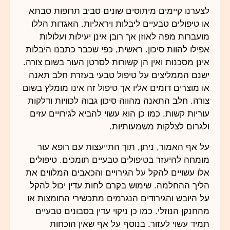
לצערנו קיימים מיתוסים שונים סביב תרופות סבתא
או טיפולים טבעיים ליבלות ויראליות. האגדות הללו
מועברות מפה לאוזן אך רובן אינן יעילות ועלולות
אפילו להוות סיכון. ראשית, כפי שכבר כתבנו היבלות
אינן מסכנות ואין הן קשורות לסרטן העור בשום צורה.
ישנם הממליצים על טיפול טבעי בעזרת חלב תאנה
או מוצרים דומים אליו אך טיפול זה אינו מומלץ בשום
צורה. חלב התאנה מהווה סיכון גבוה לכוויות ודלקות
עוריות קשות. כמו כן הוא עשוי להביא לגירויים עזים
ולגרום לצלקות משמעותיות.
על אף האמור, ניתן, תוך התייעצות עם רופא עור
מומחה להיעזר בטיפולים טבעיים תומכים. טיפולים
אלו עשויים להקל על הגירויים והכאבים המלווים את
הליך ההחלמה. שימוש בקרם לחות עדין יכול להקל
על היובש והגירודים הנגרמים מתכשירי החומצות או
מהחנקן הנוזלי. כמו כן ניקוי עדין בסבונים טבעיים
תמיד עשוי לעזור. בנוסף על אף שאין הוכחות