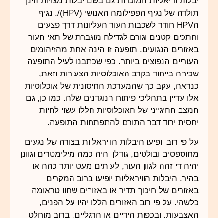
יבלות וריאליות המוכרות גם בשם יבלות מצויות הינן
תולדה של נגיף הפפילומה האנושי (HPV)/. נגיף
הHPV חודר לשכבות העור העליונות דרך פצעים
וחתכים קטנים וגורם לגדילה מוגברת של תאי העור
באזורים הנגועים. תופעה זו הינה אחת מהזיהומים
העוריים הנפוצים ביותר. כפי שכתבנו לעיל התופעה
שכיחה בייחוד בקרב האוכלוסיות הצעירות וזאת,
כנראה, עקב כך שהמערכת החיסונית של אוכלוסיות
אלו עדיין בתהליכי פיתוח הנוגדנים שלה. כמו כן, גם
המצב ההיגייני של האוכלוסיות הללו עשוי להיות
יחסית ירוד דבר התורם להתפתחות התופעה.
על פי רוב יופיעו היבלות הוויראליות בצורה של נגעים
מחוספסים ובולטים, גודלן יהיה כמה מילימטרים וגוונן
יהיה די זהה לגוון העור, לעיתים מעט יותר כהה או
בהיר. היבלות הוויראליות יופיעו ברוב המקרים
באזורים של חיכוך תדיר או באזורים שחוו טראומה
כלשהי. על פי רוב האזורים הללו יהיו על הפנים,
האצבעות, ובכפות הידיים או הרגליים. ברוב מוחלט