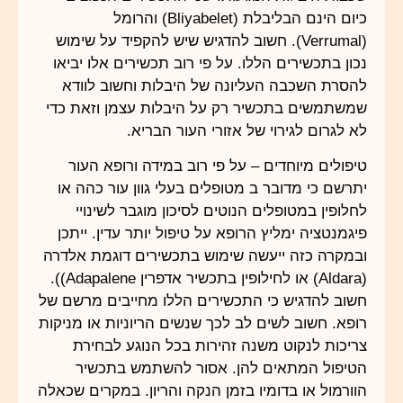
כיום הינם הבליבלת (Bliyabelet) והרומל
(Verrumal). חשוב להדגיש שיש להקפיד על שימוש
נכון בתכשירים הללו. על פי רוב תכשירים אלו יביאו
להסרת השכבה העליונה של היבלות וחשוב לוודא
שמשתמשים בתכשיר רק על היבלות עצמן וזאת כדי
לא לגרום לגירוי של אזורי העור הבריא.
טיפולים מיוחדים – על פי רוב במידה ורופא העור
יתרשם כי מדובר ב מטופלים בעלי גוון עור כהה או
לחלופין במטופלים הנוטים לסיכון מוגבר לשינויי
פיגמנטציה ימליץ הרופא על טיפול יותר עדין. ייתכן
ובמקרה כזה ייעשה שימוש בתכשירים דוגמת אלדרה
(Aldara) או לחילופין בתכשיר אדפרין Adapalene)).
חשוב להדגיש כי התכשירים הללו מחייבים מרשם של
רופא. חשוב לשים לב לכך שנשים הריוניות או מניקות
צריכות לנקוט משנה זהירות בכל הנוגע לבחירת
הטיפול המתאים להן. אסור להשתמש בתכשיר
הוורמול או בדומיו בזמן הנקה והריון. במקרים שכאלה