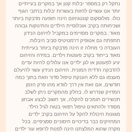
נתקל רק במספר יבלות קטן אך במקרים בעייתיים
יותר אנו עשויים לחזות בעשרות יבלות ברחבי הגוף
כולו. מולוסקום קונטגיוזום הינה תופעה מדבקת ביותר
ושכיחותה בקרב אוכלוסיית הילדים והתינוקות גבוהה
מאוד. במקרים מסויימים במקביל לזיהום הנידון
תתפתח גם אטופיק דרמטיטיס סביב היבלות.
העובדה כי מחלה זו הינה מדבקת ביותר בעייתית
מאוד בייחוד בקרב פעוטות וילדים. במידה והזיהום
יגיע לפעוטון או לגן ילדים אנו עלולים להיות עדים
להדבקה הדדית המונית. הזיהום הנידון עשוי להיעלם
מעצמו גם ללא הענקת טיפול סדור וזאת בתוך כמה
חודשים, אם זאת אין דרך לוודא מהו פרק הזמן
המדויק שנדרש לו. בחלק מהמקרים ניתן לשלב
תכשירים תומכים להקלה, אך חשוב לבצע אבחון
מסודר ולהתאים טיפול רפואי בטוח לגיל הילד.
מגוונות היכולת להקל על הזיהום בקרב ילדים
המחזיקים כבר בדיכויים חיסוניים ספציפיים. בכל
מקרה שהוא המלצתנו הינה לפנות לרופא עור ילדים