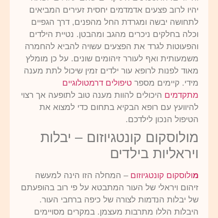
יהיו לרוב פצעים אדמדמים יחסית זעירים המביאים
לתחושה יבשה ומגרדת החל מהפנים, דרך הגפיים
וכלה בחלקים ניכרים מהגב ומהבטן. נטיית הילדים
והפעוטות לגרד את הפצעים עשויה להביא להחמרה
משמעותית ואף לעורר זיהומים שונים. על כן מומלץ
מאוד לפנות לרופא עור ילדים זמין שיכול לתת מענה
מידי. קיימים מספר
טיפולים דרמטולוגיים
מתקדמים
היכולים להוות מענה טוב לתופעה אך רצוי
להיוועץ עם רופא הבקיא בתחום כדי למצוא את
הטיפול הנכון לילדכם.
מולוסקום קונטגיוזום – יבלות
ויראליות בילדים
מ
ולוסקום קונטגיוזום
– המחלה הזו הינה למעשה
זיהום ויראלי של העור המתבטא על פי רוב בהופעתם
של יבלות הנדמות לצורה של כיפה ברחבי העור.
היבלות הללו מתרבות מעצמן. במקרים מסויימים