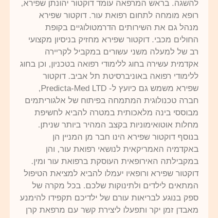
להשגה. בראש המרפאה עומד דוקטור יהונתן שפירא,
רופא מומחה לתחום רפואת עור. דוקטור שפירא
מנהל גם את השירותים הדרמטולוגיים בקופת
החולים מכבי. דוקטור שפירא מחזיק בניסיון מקצועי
רב של למעלה משני עשורים במקביל לקריירה
אקדמית עשירה בחוג ללימודי רפואה בטכניון, וכן בחוג
ללימודי רפואה באוניברסיטת תל אביב. דוקטור
שפירא משמש גם כיועץ ל- Predicta-Med LTD,
חברה טכנולוגית המתמחה בפיתוח של אלגוריתמים
מבוססי בינה מלאכותית במטרה להביא לחשיפת
מחלות אוטואימוניות בקצב המהיר ביותר שניתן.
בנוסף דוקטור שפירא הינו חבר מן המניין הן
באקדמיה האמריקאית לנושאי רפואת עור, והן
במקבילתה האירופאית העוסקת ברפואת עור ומין.
דוקטור שפירא ורופאיו יעמלו להביא למציאת הטיפול
המתאים לילדים ולתינוקות שלכם. בכל מקרה של
ספק בנוגע לבריאות עורם של ילדיכם תקפידו להימנע
מאבדן זמן יקר ותפעלו ליצירת קשר עם מרפאת קרן