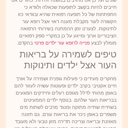
שונים ועל כן אנו מחויבים במשנה זהירות. כהורים אנו
חייבים להיות בקשב לתופעות שכאלה ולוודא כי
התפתחות של כל תופעה רפואית שהיא ובוודאי כזו
הקשורה לעור מקבלת מענה ראוי אצל רופא עור
לתינוקות. לצערנו זמן ההמתנה בשירותי הרפואה
הציבוריים ארוך ומייגע על כן במקריי ספק רפואיים
מומלץ לבצע
פנייה לרופא עור ילדים פרטי
בהקדם.
טיפים לשמירה על בריאות
העור אצל ילדים ותינוקות
מחקרים מעידים כי פעילות גופנית ושמירה על אורך
חיים אקטיבי בקרב ילדים ופעוטות עשויה לעזור להם
באופן מהותי לדלל מגופם רעלים וחיידקים הפוגעים
בבריאות העור שלהם. בנוסף ילדים הממעיטים
בשתיית שתייה מתוקה ומנגד מרבים לשתות מים
משפרים באופן ניכר את בריאות עורם. גם תזונה
מאוזנת ובריאה וצריכה תדירה מזון טבעי ולא מעובד