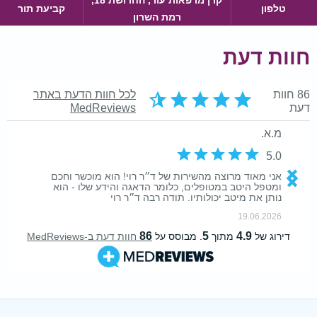
קרן מרפאות עור, החרושת 18,
טלפון
קביעת תור
רמת השרון
חוות דעת