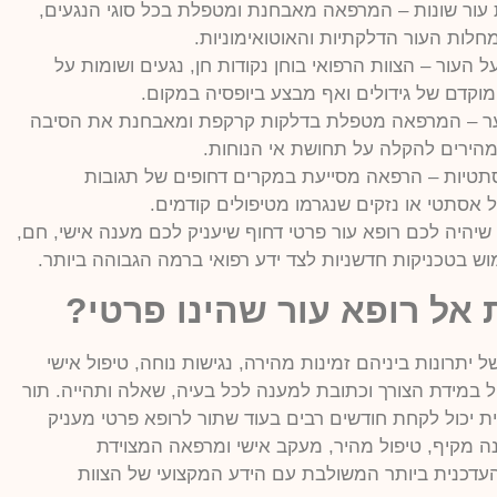
ת עור שונות – המרפאה מאבחנת ומטפלת בכל סוגי הנגעים,
חלות העור הדלקתיות והאוטואימוניות.
ל העור – הצוות הרפואי בוחן נקודות חן, נגעים ושומות על
מוקדם של גידולים ואף מבצע ביופסיה במקום.
ער – המרפאה מטפלת בדלקות קרקפת ומאבחנת את הסיבה
מהירים להקלה על תחושת אי הנוחות.
סתטיות – הרפאה מסייעת במקרים דחופים של תגובות
ל אסתטי או נזקים שנגרמו מטיפולים קודמים.
היה לכם רופא עור פרטי דחוף שיעניק לכם מענה אישי, חם,
ימוש בטכניקות חדשניות לצד ידע רפואי ברמה הגבוהה ביותר.
 אל רופא עור שהינו פרטי?
 יתרונות ביניהם זמינות מהירה, נגישות נוחה, טיפול אישי
פול במידת הצורך וכתובת למענה לכל בעיה, שאלה ותהייה. תור
ית יכול לקחת חודשים רבים בעוד שתור לרופא פרטי מעניק
נה מקיף, טיפול מהיר, מעקב אישי ומרפאה המצוידת
העדכנית ביותר המשולבת עם הידע המקצועי של הצוות