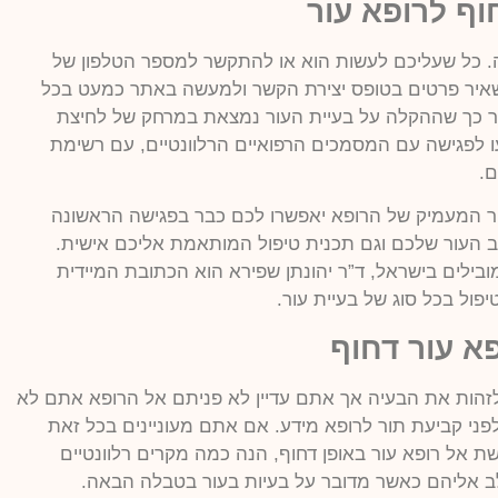
וף לרופא עור
. כל שעליכם לעשות הוא או להתקשר למספר הטלפון של
יר פרטים בטופס יצירת הקשר ולמעשה באתר כמעט בכל
ר כך שההקלה על בעיית העור נמצאת במרחק של לחיצת
 לפגישה עם המסמכים הרפואיים הרלוונטיים, עם רשימת
ם.
ר המעמיק של הרופא יאפשרו לכם כבר בפגישה הראשונה
ב העור שלכם וגם תכנית טיפול המותאמת אליכם אישית.
בילים בישראל, ד”ר יהונתן שפירא הוא הכתובת המיידית
יפול בכל סוג של בעיית עור.
א עור דחוף
הות את הבעיה אך אתם עדיין לא פניתם אל הרופא אתם לא
ני קביעת תור לרופא מידע. אם אתם מעוניינים בכל זאת
ת אל רופא עור באופן דחוף, הנה כמה מקרים רלוונטיים
לב אליהם כאשר מדובר על בעיות בעור בטבלה הבאה.